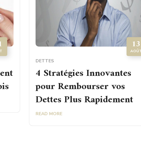
1
13
T
AOÛ
DETTES
tent
4 Stratégies Innovantes
ois
pour Rembourser vos
Dettes Plus Rapidement
READ MORE