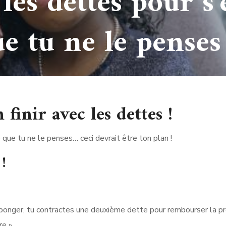
 les dettes pour s
e tu ne le penses 
finir avec les dettes !
le que tu ne le penses… ceci devrait être ton plan !
!
éponger, tu contractes une deuxième dette pour rembourser la p
re ».