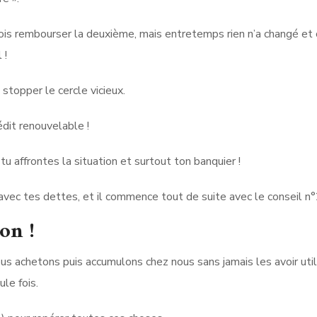
ois rembourser la deuxième, mais entretemps rien n’a changé et 
 !
stopper le cercle vicieux.
édit renouvelable !
u affrontes la situation et surtout ton banquier !
r avec tes dettes, et il commence tout de suite avec le conseil n°
on !
s achetons puis accumulons chez nous sans jamais les avoir uti
ule fois.