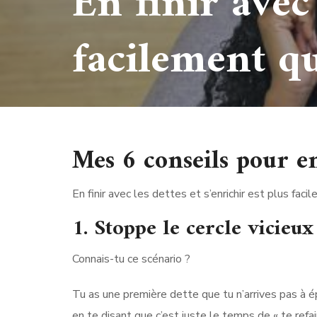
En finir avec
facilement qu
Mes 6 conseils pour en 
En finir avec les dettes et s’enrichir est plus faci
1. Stoppe le cercle vicieux 
Connais-tu ce scénario ?
Tu as une première dette que tu n’arrives pas à 
en te disant que c’est juste le temps de « te refai