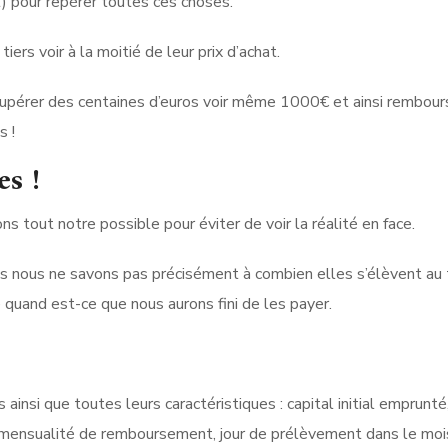
aut) pour repérer toutes ces choses.
iers voir à la moitié de leur prix d’achat.
cupérer des centaines d’euros voir même 1000€ et ainsi rembour
s !
es !
s tout notre possible pour éviter de voir la réalité en face.
 nous ne savons pas précisément à combien elles s’élèvent au 
quand est-ce que nous aurons fini de les payer.
 ainsi que toutes leurs caractéristiques : capital initial emprunté,
t, mensualité de remboursement, jour de prélèvement dans le moi