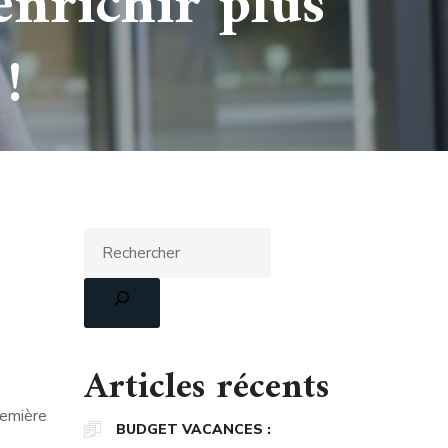
’enrichir plus
!
Articles récents
remière
BUDGET VACANCES :