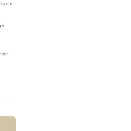
is sur
! ?
ième