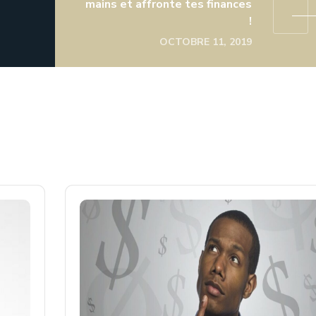
mains et affronte tes finances
!
OCTOBRE 11, 2019