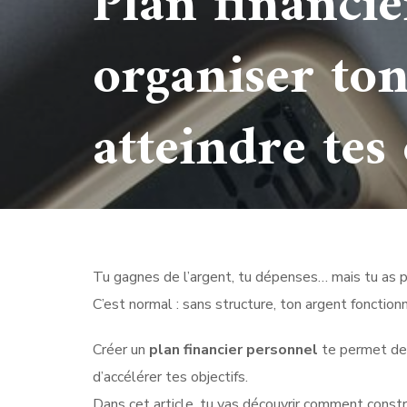
Plan financi
organiser to
atteindre tes 
Tu gagnes de l’argent, tu dépenses… mais tu as pa
C’est normal : sans structure, ton argent foncti
Créer un
plan financier personnel
te permet de r
d’accélérer tes objectifs.
Dans cet article, tu vas découvrir comment constr