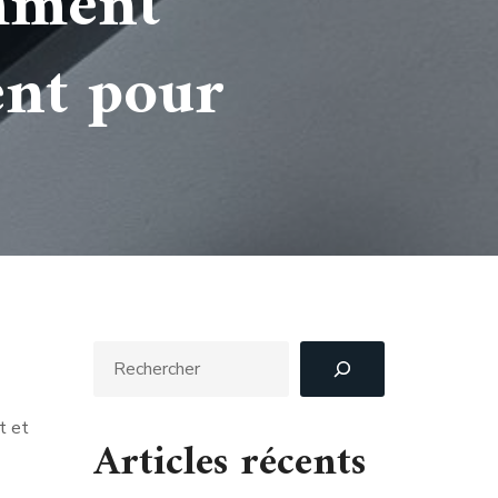
omment
ent pour
t et
Articles récents