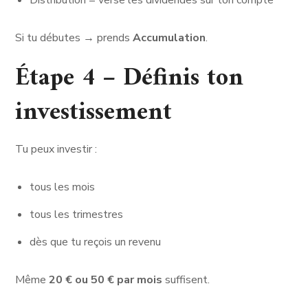
Distribution
= verse les dividendes sur ton compte
Si tu débutes → prends
Accumulation
.
Étape 4 – Définis ton
investissement
Tu peux investir :
tous les mois
tous les trimestres
dès que tu reçois un revenu
Même
20 € ou 50 € par mois
suffisent.